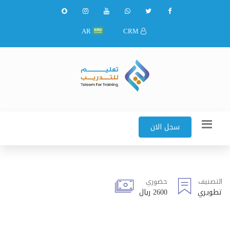
AR
CRM
سجل الان
التصنيف
حضوري
تطويري
2600 ريال