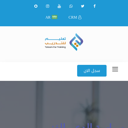
AR
CRM
سجل الان