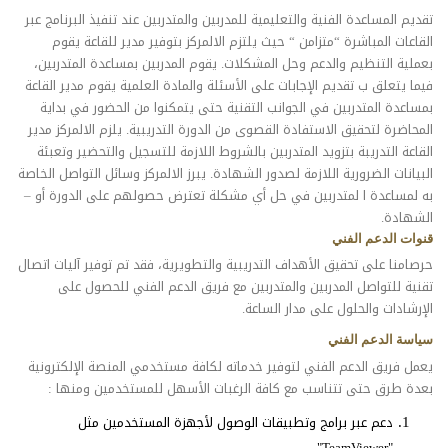
تقديم المساعدة الفنية والتعليمية للمدربين والمتدربين عند تنفيذ البرنامج عبر
القاعات المباشرة “متزامن “ حيث يلتزم الالمركز بتوفير مدير للقاعة يقوم
بعملية التنظيم والدعم وحل المشكلات. يقوم المدربين بمساعدة المتدربين،
فيما يتعلق ب تقديم الإجابات على الأسئلة والمادة العلمية يقوم مدير القاعة
بمساعدة المتدربين في الجوانب التقنية حتى يتمكنوا من الحضور في بداية
المحاضرة لتحقيق الاستفادة القصوى من الدورة التدريبية. يلزم الالمركز مدير
القاعة التدريبة بتزويد المتدربين بالشروط اللازمة للتسجيل والتحضير وتعبئة
البيانات الضرورية اللازمة لصدور الشهادة. يبرز الالمركز وسائل التواصل الخاصة
به لمساعدة ا لمتدربين في حل أي مشكلة تعترض حصولهم على الدورة أو –
الشهادة.
قنوات الدعم الفني
حرصامنا على تحقيق الأهداف التدريبية والتطويرية، فقد تم توفير آليات اتصال
تقنية للتواصل المدربين والمتدربين مع فريق الدعم الفني للحصول على
الإرشادات والحلول على مدار الساعة.
سياسة الدعم الفني
يعمل فريق الدعم الفني لتوفير خدماته لكافة مستخدمي المنصة الإلكترونية
بعدة طرق حتى تتناسب مع كافة الرغبات الأسهل للمستخدمين ومنها :
دعم عبر برامج وتطبيقات الوصول لأجهزة المستخدمين مثل
"TeamViewer".