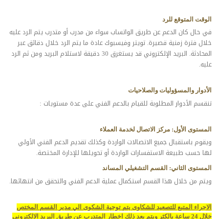
الوقت
المتوقع
للرد
في حال كان الدعم عن طريق الواتساب سواء من مدرب أو متدرب يتم الرد عليه
خلال فترة زمنية قصيرة. تويتر وفيسبوك عادة ما يتم الرد خلال دقائق عبر
المحادثة. البريد الإلكتروني قد يستغرق 30 دقيقة لاستلام البريد ومن ثم الرد
عليه.
الأدوار
والمسؤوليات
والصلاحيات
تنقسم الأدوار المطلوبة للقيام بالدعم الفني على عدة مستويات :
المستوى
الأول
:
مركز
الاتصال
لخدمة
العملاء
ويقوم باستقبال جميع الاتصالات الواردة وكذلك تقديم الدعم الفني الأولي
لها حسب طبيعة الاستفسارات الواردة أو تحويلها للإدارة المختصة.
المستوى
الثاني
:
القسم
التشغيلي
المساند
ويتم من خلال هذا القسم استكمال عملية الدعم الفني والتحقق من انتهائها.
الاجراء المتبع للتصعيد للشكاوى يتم توجية الشكوى الي مدير القسم المختص
خلال 24 ساعة بالكثر ويتم بعد ذلك اخطار المتدرب عن طريق البريد الالكتروني