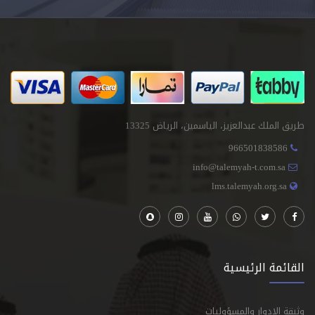
طريق الملك عبدالعزيز، الياسمين، الرياض 13325
966501838586
info@talemyah-t.com.sa
lms.talemyah.org.sa
القائمة الرئيسية
وثيقة الادوار والمسؤوليات