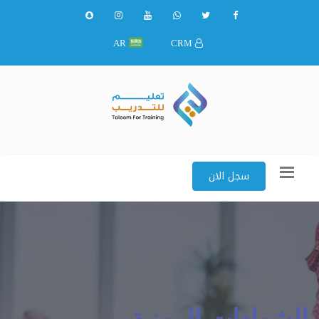
AR
CRM
سجل الان