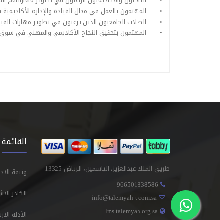
•
الباحثون والأكاديميون الراغبون في تطوير مهاراتهم القيا
•
المهتمون بالعمل في مجال القيادة والإدارة الأكاديمية 
•
الطلاب الجامعيون الذين يرغبون في تطوير مهارات القيا
•
المهتمون بتحقيق النجاح الأكاديمي والمهني في سوق 
القائمة 
طريق الملك عبدالعزيز، الياسمين، الرياض 13325
وثيقة الاد
966501838586
الكادر الا
info@talemyah-t.com.sa
lms.talemyah.org.sa
الأدلة الار