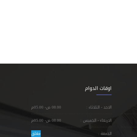
اوقات الدوام
الاحد - الثلاثاء :
08.00 ص- 05.00م
الاربعاء - الخميس :
08.00 ص- 05.00م
الجمعة :
مغلق