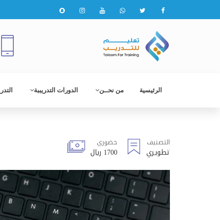
الرئيسية
من نحــن
الدورات التدريببة
التدر
التصنيف
حضوري
تطويري
1700 ريال