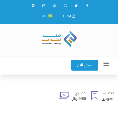
AR
CRM
سجل الان
التصنيف
حضوري
تطويري
2600 ريال