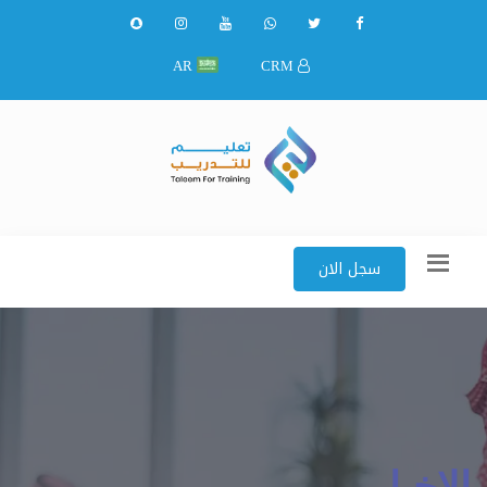
AR
CRM
سجل الان